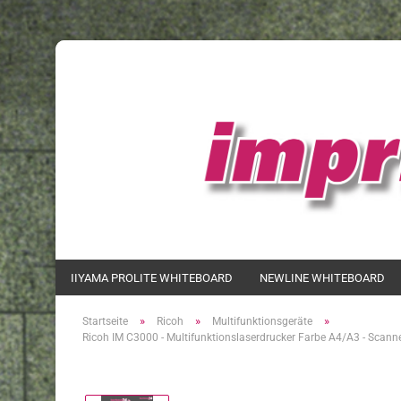
IIYAMA PROLITE WHITEBOARD
NEWLINE WHITEBOARD
»
»
»
Startseite
Ricoh
Multifunktionsgeräte
Ricoh IM C3000 - Multifunktionslaserdrucker Farbe A4/A3 - Scann