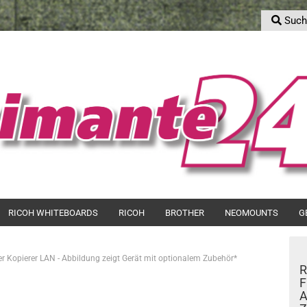
Such
S
Sprache auswählen
E-Mail
Lieferland
Passwort
Konto erstell
RICOH WHITEBOARDS
RICOH
BROTHER
NEOMOUNTS
G
Passwort ver
er Kopierer LAN - Abbildung zeigt Gerät mit optionalem Zubehör*
R
F
A