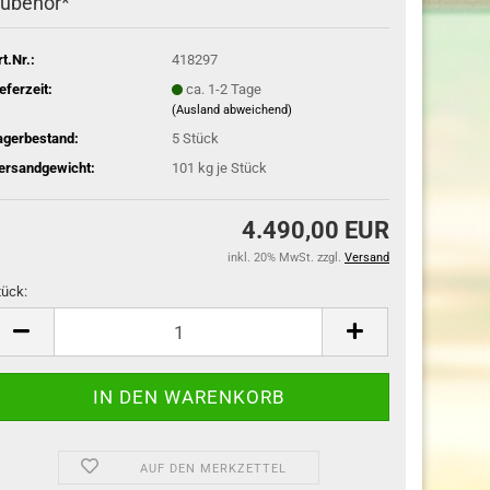
ubehör*
rt.Nr.:
418297
ieferzeit:
ca. 1-2 Tage
(Ausland abweichend)
agerbestand:
5
Stück
ersandgewicht:
101
kg je Stück
4.490,00 EUR
inkl. 20% MwSt. zzgl.
Versand
tück:
tück
AUF DEN MERKZETTEL