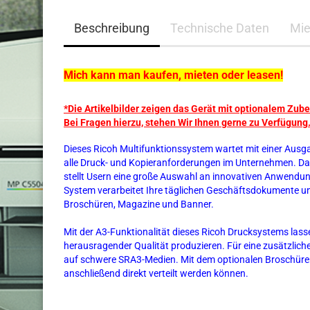
Beschreibung
Technische Daten
Mie
Mich kann man kaufen, mieten oder leasen!
*Die Artikelbilder zeigen das Gerät mit optionalem Zube
Bei Fragen hierzu, stehen Wir Ihnen gerne zu Verfügung
Dieses Ricoh Multifunktionssystem wartet mit einer Ausga
alle Druck- und Kopieranforderungen im Unternehmen. Das
stellt Usern eine große Auswahl an innovativen Anwendun
System verarbeitet Ihre täglichen Geschäftsdokumente un
Broschüren, Magazine und Banner.
Mit der A3-Funktionalität dieses Ricoh Drucksystems lass
herausragender Qualität produzieren. Für eine zusätzli
auf schwere SRA3-Medien. Mit dem optionalen Broschüren-
anschließend direkt verteilt werden können.