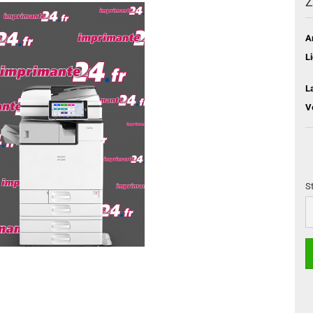
Z
A
L
L
V
S
S