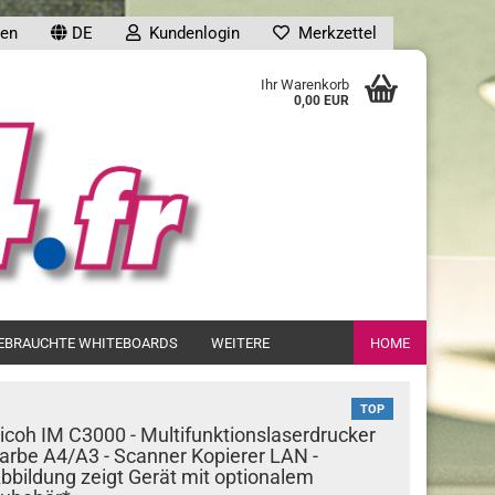
en
DE
Kundenlogin
Merkzettel
uche...
Ihr Warenkorb
0,00 EUR
en
EBRAUCHTE WHITEBOARDS
WEITERE
HOME
gessen?
TOP
icoh IM C3000 - Multifunktionslaserdrucker
arbe A4/A3 - Scanner Kopierer LAN -
bbildung zeigt Gerät mit optionalem