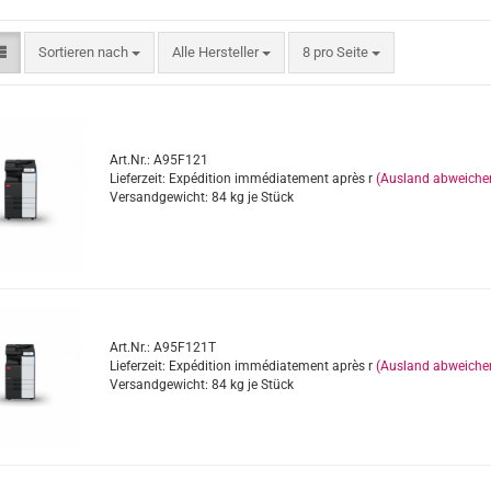
Sortieren nach
pro Seite
Sortieren nach
Alle Hersteller
8 pro Seite
Art.Nr.: A95F121
Lieferzeit: Expédition immédiatement après r
(Ausland abweiche
Versandgewicht:
84
kg je Stück
Art.Nr.: A95F121T
Lieferzeit: Expédition immédiatement après r
(Ausland abweiche
Versandgewicht:
84
kg je Stück