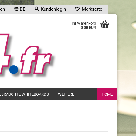
en
DE
Kundenlogin
Merkzettel
uche...
Ihr Warenkorb
0,00 EUR
en
EBRAUCHTE WHITEBOARDS
WEITERE
HOME
gessen?