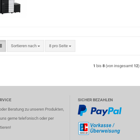
Sortieren nach
pro Seite
Sortieren nach
8 pro Seite
1
bis
8
(von insgesamt
12
)
RVICE
SICHER BEZAHLEN
oder Beratung zu unseren Produkten,
uns gerne telefonisch oder per
tieren!