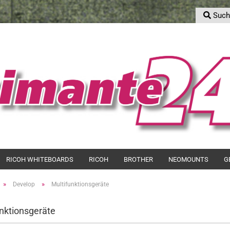
Such
S
Sprache auswählen
E-Mail
Lieferland
Passwort
Konto erstell
RICOH WHITEBOARDS
RICOH
BROTHER
NEOMOUNTS
G
Passwort ver
»
»
Develop
Multifunktionsgeräte
nktionsgeräte