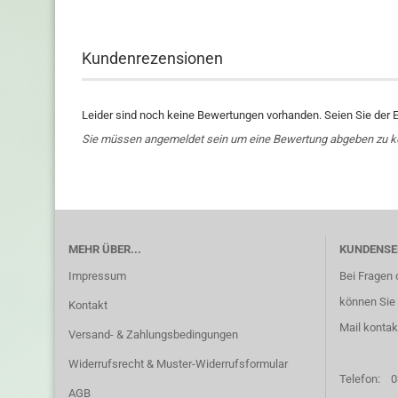
Kundenrezensionen
Leider sind noch keine Bewertungen vorhanden. Seien Sie der E
Sie müssen angemeldet sein um eine Bewertung abgeben zu 
MEHR ÜBER...
KUNDENSE
Impressum
Bei Fragen 
können Sie 
Kontakt
Mail kontak
Versand- & Zahlungsbedingungen
Widerrufsrecht & Muster-Widerrufsformular
Telefon:
0
AGB