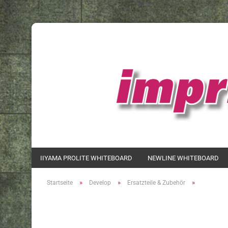
IIYAMA PROLITE WHITEBOARD
NEWLINE WHITEBOARD
»
»
»
Startseite
Develop
Ersatzteile & Zubehör