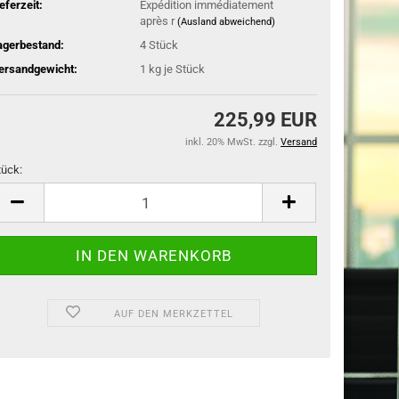
ieferzeit:
Expédition immédiatement
après r
(Ausland abweichend)
agerbestand:
4
Stück
ersandgewicht:
1
kg je Stück
225,99 EUR
inkl. 20% MwSt. zzgl.
Versand
tück:
tück
AUF DEN MERKZETTEL