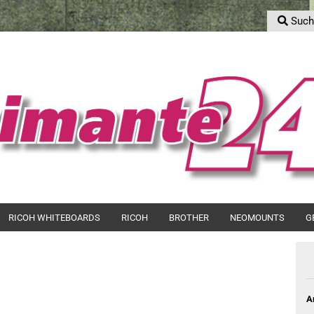
Such
S
Sprache auswählen
E-Mail
Lieferland
Passwort
Konto erstell
RICOH WHITEBOARDS
RICOH
BROTHER
NEOMOUNTS
G
Passwort ver
A