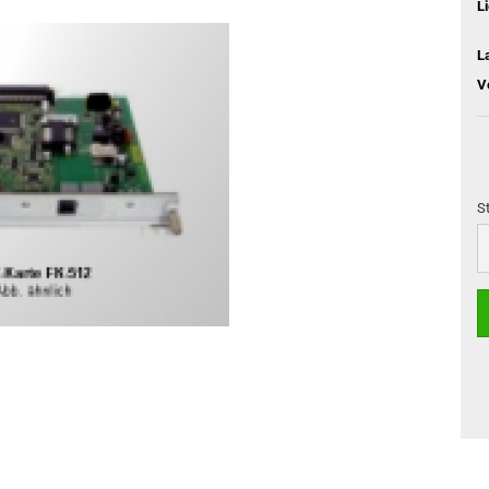
L
L
V
S
S