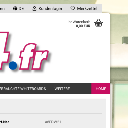
en
DE
Kundenlogin
Merkzettel
uche...
Ihr Warenkorb
0,00 EUR
en
EBRAUCHTE WHITEBOARDS
WEITERE
HOME
gessen?
rt.Nr.:
A6EDW21