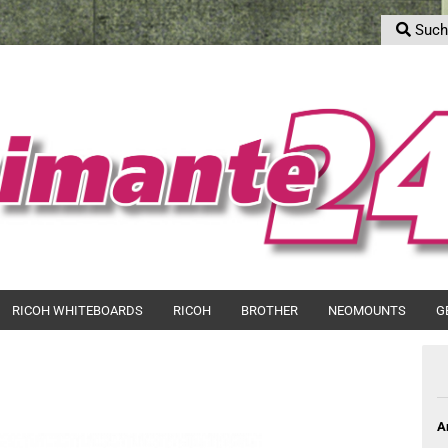
Such
S
Sprache auswählen
E-Mail
Lieferland
Passwort
Konto erstell
RICOH WHITEBOARDS
RICOH
BROTHER
NEOMOUNTS
G
Passwort ver
A