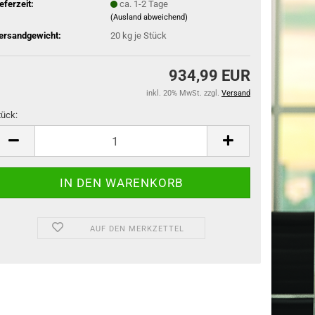
ieferzeit:
ca. 1-2 Tage
(Ausland abweichend)
ersandgewicht:
20
kg je Stück
934,99 EUR
inkl. 20% MwSt. zzgl.
Versand
tück:
tück
AUF DEN MERKZETTEL