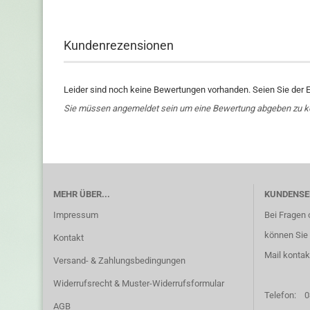
Kundenrezensionen
Leider sind noch keine Bewertungen vorhanden. Seien Sie der E
Sie müssen angemeldet sein um eine Bewertung abgeben zu 
MEHR ÜBER...
KUNDENSE
Impressum
Bei Fragen 
können Sie 
Kontakt
Mail kontak
Versand- & Zahlungsbedingungen
Widerrufsrecht & Muster-Widerrufsformular
Telefon:
0
AGB