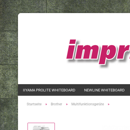
IIYAMA PROLITE WHITEBOARD
NEWLINE WHITEBOARD
»
»
»
Startseite
Brother
Multifunktionsgeräte