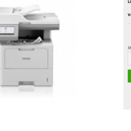
L
V
S
S