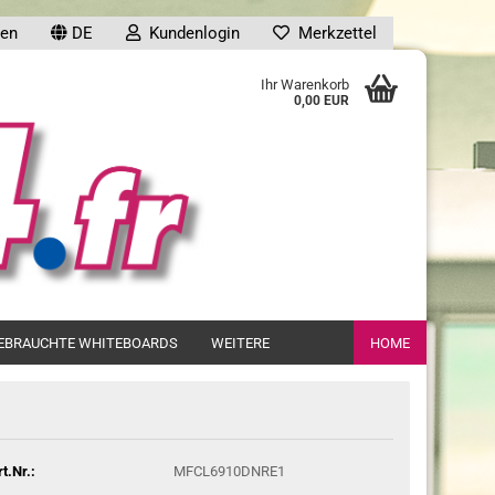
en
DE
Kundenlogin
Merkzettel
uche...
Ihr Warenkorb
0,00 EUR
en
EBRAUCHTE WHITEBOARDS
WEITERE
HOME
gessen?
rt.Nr.:
MFCL6910DNRE1