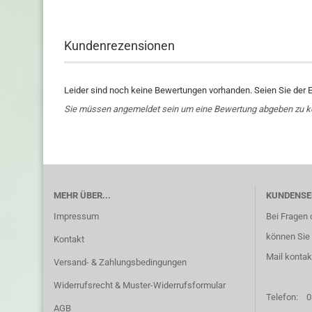
Kundenrezensionen
Leider sind noch keine Bewertungen vorhanden. Seien Sie der E
Sie müssen angemeldet sein um eine Bewertung abgeben zu 
MEHR ÜBER...
KUNDENSE
Impressum
Bei Fragen 
können Sie 
Kontakt
Mail kontak
Versand- & Zahlungsbedingungen
Widerrufsrecht & Muster-Widerrufsformular
Telefon:
0
AGB