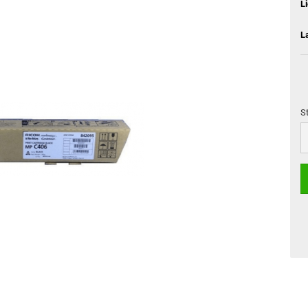
L
L
S
S