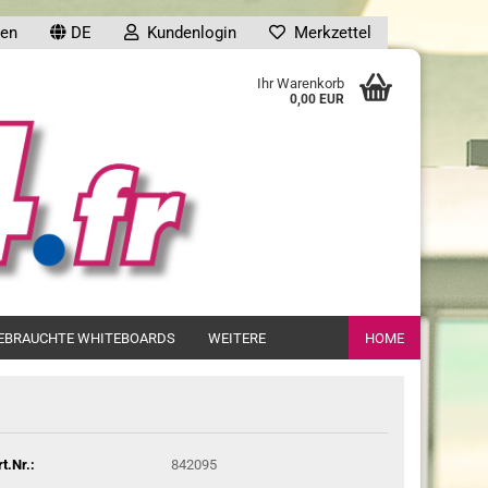
en
DE
Kundenlogin
Merkzettel
uche...
Ihr Warenkorb
0,00 EUR
en
EBRAUCHTE WHITEBOARDS
WEITERE
HOME
gessen?
rt.Nr.:
842095