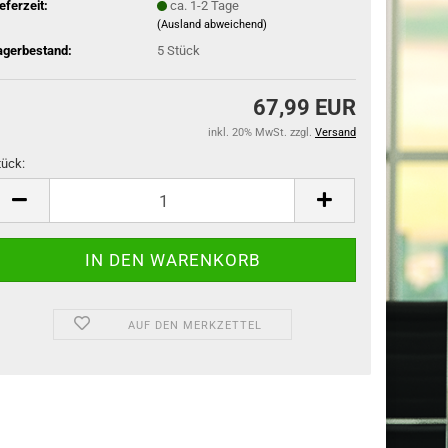
ieferzeit:
ca. 1-2 Tage
(Ausland abweichend)
agerbestand:
5
Stück
67,99 EUR
inkl. 20% MwSt. zzgl.
Versand
tück:
tück
AUF DEN MERKZETTEL