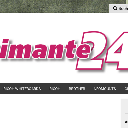
Such
S
Sprache auswählen
E-Mail
Lieferland
Passwort
Konto erstell
RICOH WHITEBOARDS
RICOH
BROTHER
NEOMOUNTS
G
Passwort ver
A