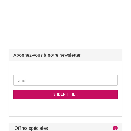
Abonnez-vous à notre newsletter
CONTINUER
Email
À
LA
NEWSLETTER
S`IDENTIFIER
PAGE
D`ABONNEMENT
Offres spéciales