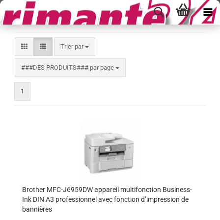
Trier par
Trier par
###DES PRODUITS### par page
###DES PRODUITS### par page
1
Brother MFC-J6959DW appareil multifonction Business-
Ink DIN A3 professionnel avec fonction d’impression de
bannières