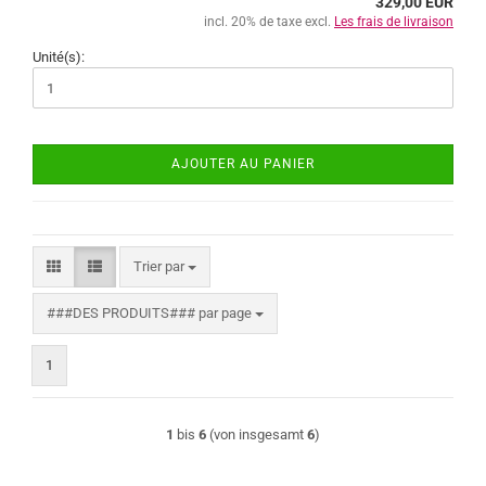
329,00 EUR
incl. 20% de taxe excl.
Les frais de livraison
Unité(s):
AJOUTER AU PANIER
Trier par
Trier par
###DES PRODUITS### par page
###DES PRODUITS### par page
1
1
bis
6
(von insgesamt
6
)