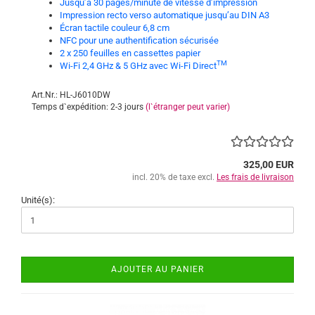
Jusqu’à 30 pages/minute de vitesse d’impression
Impression recto verso automatique jusqu’au DIN A3
Écran tactile couleur 6,8 cm
NFC pour une authentification sécurisée
2 x 250 feuilles en cassettes papier
TM
Wi-Fi 2,4 GHz & 5 GHz avec Wi-Fi Direct
Art.Nr.: HL-J6010DW
Temps d`expédition: 2-3 jours
(l`étranger peut varier)
325,00 EUR
incl. 20% de taxe excl.
Les frais de livraison
Unité(s):
AJOUTER AU PANIER