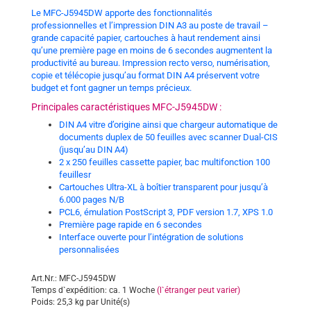
Le MFC-J5945DW apporte des fonctionnalités
professionnelles et l’impression DIN A3 au poste de travail –
grande capacité papier, cartouches à haut rendement ainsi
qu’une première page en moins de 6 secondes augmentent la
productivité au bureau. Impression recto verso, numérisation,
copie et télécopie jusqu’au format DIN A4 préservent votre
budget et font gagner un temps précieux.
Principales caractéristiques MFC-J5945DW :
DIN A4 vitre d’origine ainsi que chargeur automatique de
documents duplex de 50 feuilles avec scanner Dual-CIS
(jusqu’au DIN A4)
2 x 250 feuilles cassette papier, bac multifonction 100
feuillesr
Cartouches Ultra-XL à boîtier transparent pour jusqu’à
6.000 pages N/B
PCL6, émulation PostScript 3, PDF version 1.7, XPS 1.0
Première page rapide en 6 secondes
Interface ouverte pour l’intégration de solutions
personnalisées
Art.Nr.: MFC-J5945DW
Temps d`expédition: ca. 1 Woche
(l`étranger peut varier)
Poids:
25,3
kg par Unité(s)