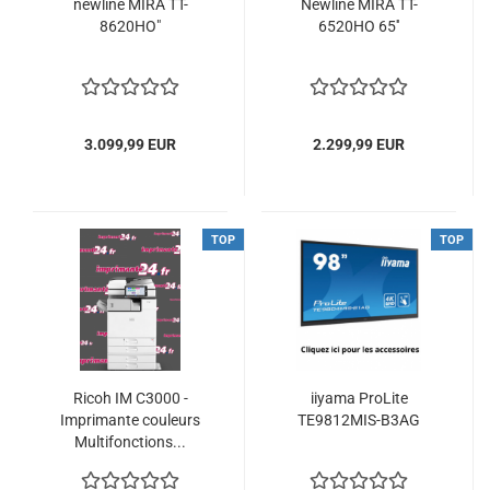
newline MIRA TT-
Newline MIRA TT-
8620HO"
6520HO 65''
3.099,99 EUR
2.299,99 EUR
TOP
TOP
Ricoh IM C3000 -
iiyama ProLite
Imprimante couleurs
TE9812MIS-B3AG
Multifonctions...