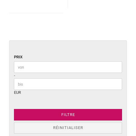
PRIX
PRIX
Prix bis
-
EUR
FILTRE
RÉINITIALISER