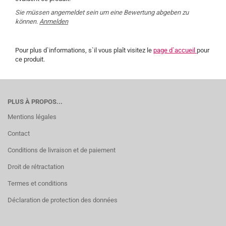
Sie müssen angemeldet sein um eine Bewertung abgeben zu
können.
Anmelden
Pour plus d`informations, s`il vous plaît visitez le
page d`accueil
pour
ce produit.
PLUS À PROPOS...
Mentions légales
Contact
Conditions de livraison et de paiement
Droit de rétractation
Termes et conditions
Déclaration de protection des données