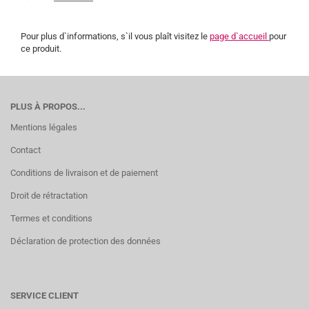
Pour plus d`informations, s`il vous plaît visitez le
page d`accueil
pour
ce produit.
PLUS À PROPOS...
Mentions légales
Contact
Conditions de livraison et de paiement
Droit de rétractation
Termes et conditions
Déclaration de protection des données
SERVICE CLIENT