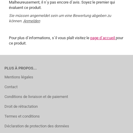
Malheureusement, il n`y pas encore d`avis. Soyez le premier qui
évaluent ce produit.
Sie müssen angemeldet sein um eine Bewertung abgeben zu
können.
Anmelden
Pour plus d`informations, s`il vous plaît visitez le
page d`accueil
pour
ce produit.
PLUS À PROPOS...
Mentions légales
Contact
Conditions de livraison et de paiement
Droit de rétractation
Termes et conditions
Déclaration de protection des données