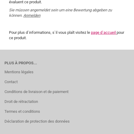
évaluent ce produit.
Sie müssen angemeldet sein um eine Bewertung abgeben zu
können.
Anmelden
Pour plus d`informations, s`il vous plaît visitez le
page d`accueil
pour
ce produit.
PLUS À PROPOS...
Mentions légales
Contact
Conditions de livraison et de paiement
Droit de rétractation
Termes et conditions
Déclaration de protection des données