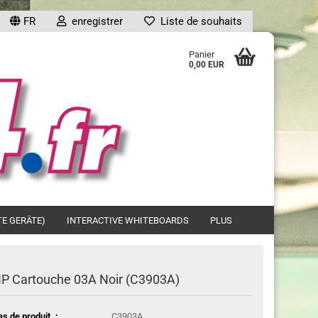
FR
enregistrer
Liste de souhaits
...
Panier
0,00 EUR
ompte
TE GERÄTE)
INTERACTIVE WHITEBOARDS
PLUS
?
P Cartouche 03A Noir (C3903A)
as de produit .:
C3903A