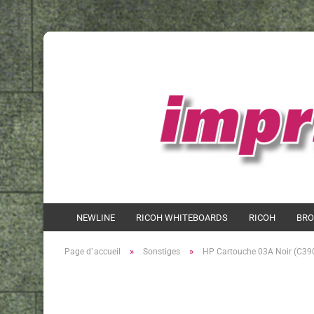
NEWLINE
RICOH WHITEBOARDS
RICOH
BRO
»
»
Page d`accueil
Sonstiges
HP Cartouche 03A Noir (C39