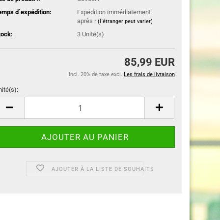
emps d`expédition:
Expédition immédiatement
après r
(l`étranger peut varier)
tock:
3
Unité(s)
85,99 EUR
incl. 20% de taxe excl.
Les frais de livraison
nité(s):
ité(s)
AJOUTER À LA LISTE DE SOUHAITS