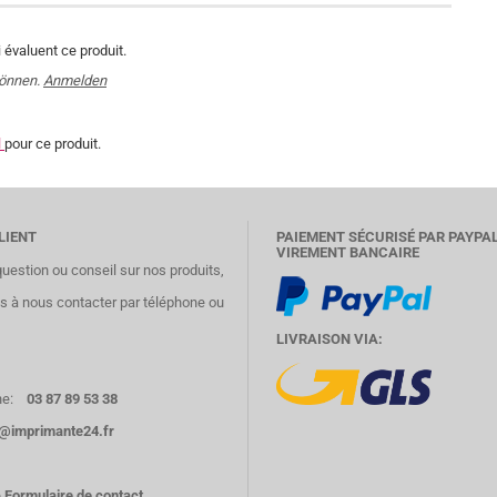
 évaluent ce produit.
können.
Anmelden
l
pour ce produit.
LIENT
PAIEMENT SÉCURISÉ PAR PAYPA
VIREMENT BANCAIRE
question ou conseil sur nos produits,
as à nous contacter par téléphone ou
LIVRAISON VIA:
e:
03 87 89 53 38
o@imprimante24.fr
e
Formulaire de contact
.