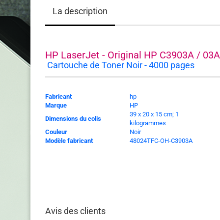
La description
HP LaserJet - Original HP C3903A / 03A
Cartouche de Toner Noir - 4000 pages
Fabricant
‎hp
Marque
‎HP
‎39 x 20 x 15 cm; 1
Dimensions du colis
kilogrammes
Couleur
‎Noir
Modèle fabricant
‎48024TFC-OH-C3903A
Avis des clients