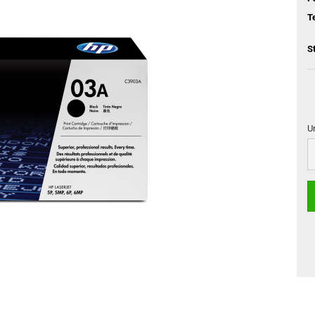
T
S
U
Un