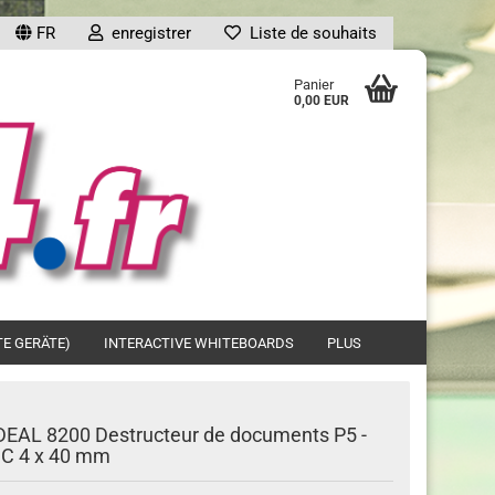
FR
enregistrer
Liste de souhaits
...
Panier
0,00 EUR
ompte
TE GERÄTE)
INTERACTIVE WHITEBOARDS
PLUS
?
DEAL 8200 Destructeur de documents P5 -
C 4 x 40 mm