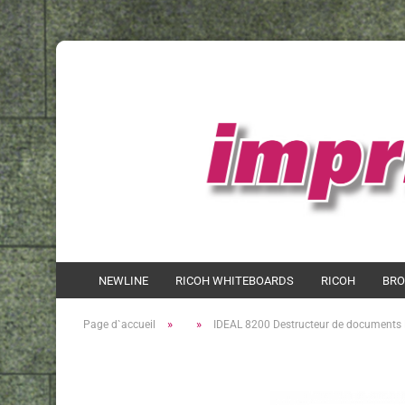
NEWLINE
RICOH WHITEBOARDS
RICOH
BRO
»
»
Page d`accueil
IDEAL 8200 Destructeur de documents 