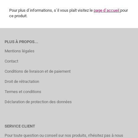
Pour plus d`informations, s`il vous plaît visitez le
page d`accueil
pour
ce produit.
PLUS À PROPOS...
Mentions légales
Contact
Conditions de livraison et de paiement
Droit de rétractation
Termes et conditions
Déclaration de protection des données
SERVICE CLIENT
Pour toute question ou conseil sur nos produits, n'hésitez pas à nous