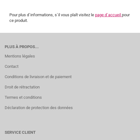
Pour plus d`informations, s`il vous plaît visitez le
page d`accueil
pour
ce produit.
PLUS À PROPOS...
Mentions légales
Contact
Conditions de livraison et de paiement
Droit de rétractation
Termes et conditions
Déclaration de protection des données
SERVICE CLIENT