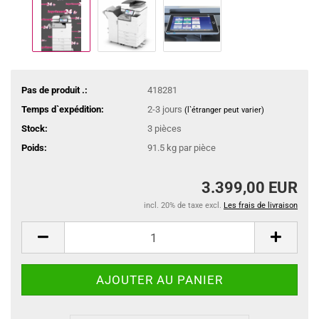
Pas de produit .:
418281
Temps d`expédition:
2-3 jours
(l`étranger peut varier)
Stock:
3
pièces
Poids:
91.5
kg par pièce
3.399,00 EUR
incl. 20% de taxe excl.
Les frais de livraison