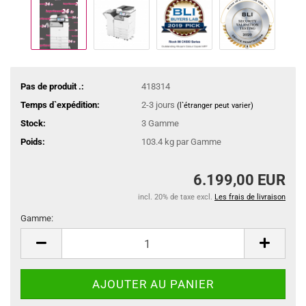
Pas de produit .:
418314
Temps d`expédition:
2-3 jours
(l`étranger peut varier)
Stock:
3
Gamme
Poids:
103.4
kg par Gamme
6.199,00 EUR
incl. 20% de taxe excl.
Les frais de livraison
Gamme:
Gamme