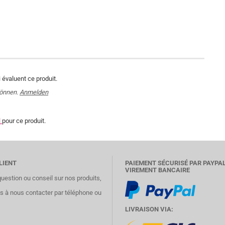
 évaluent ce produit.
können.
Anmelden
l
pour ce produit.
LIENT
PAIEMENT SÉCURISÉ PAR PAYPA
VIREMENT BANCAIRE
question ou conseil sur nos produits,
as à nous contacter par téléphone ou
LIVRAISON VIA: