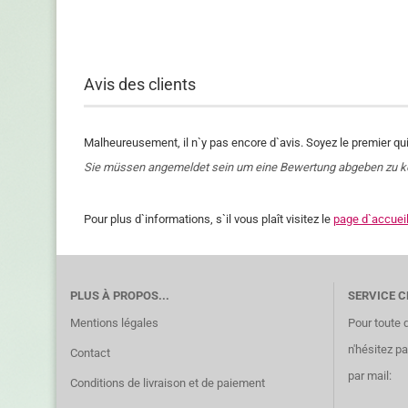
Avis des clients
Malheureusement, il n`y pas encore d`avis. Soyez le premier qui
Sie müssen angemeldet sein um eine Bewertung abgeben zu 
Pour plus d`informations, s`il vous plaît visitez le
page d`accuei
PLUS À PROPOS...
SERVICE C
Mentions légales
Pour toute 
n'hésitez p
Contact
par mail:
Conditions de livraison et de paiement