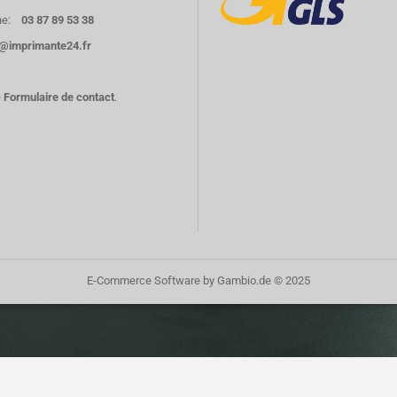
e:
03 87 89 53 38
o@imprimante24.fr
e
Formulaire de contact
.
E-Commerce Software
by Gambio.de © 2025