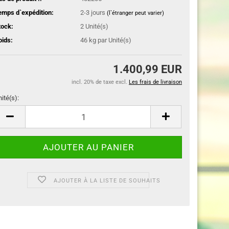
emps d`expédition:
2-3 jours
(l`étranger peut varier)
tock:
2
Unité(s)
oids:
46
kg par Unité(s)
1.400,99 EUR
incl. 20% de taxe excl.
Les frais de livraison
nité(s):
ité(s)
AJOUTER À LA LISTE DE SOUHAITS