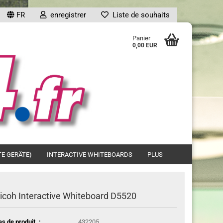
FR
enregistrer
Liste de souhaits
...
Panier
0,00 EUR
ompte
TE GERÄTE)
INTERACTIVE WHITEBOARDS
PLUS
?
icoh Interactive Whiteboard D5520
as de produit .:
432205