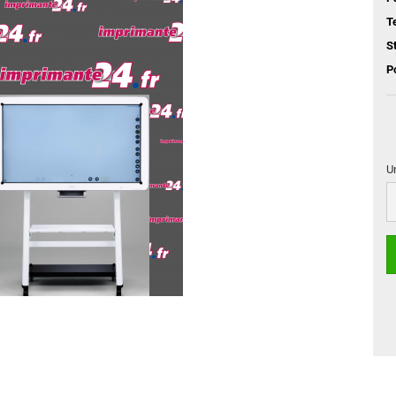
T
S
P
U
Un