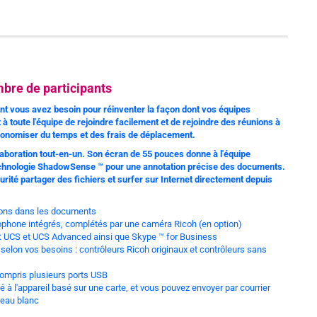
mbre de participants
dont vous avez besoin pour réinventer la façon dont vos équipes
à toute l'équipe de rejoindre facilement et de rejoindre des réunions à
économiser du temps et des frais de déplacement.
llaboration tout-en-un. Son écran de 55 pouces donne à l'équipe
technologie ShadowSense ™ pour une annotation précise des documents.
rité partager des fichiers et surfer sur Internet directement depuis
ations dans les documents
ophone intégrés, complétés par une caméra Ricoh (en option)
 : UCS et UCS Advanced ainsi que Skype ™ for Business
s selon vos besoins : contrôleurs Ricoh originaux et contrôleurs sans
compris plusieurs ports USB
à l'appareil basé sur une carte, et vous pouvez envoyer par courrier
bleau blanc