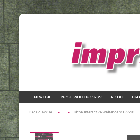
NEWLINE
RICOH WHITEBOARDS
RICOH
BRO
»
»
Page d`accueil
Ricoh Interactive Whiteboard D5520