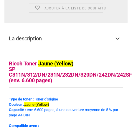
AJOUTER À LA LISTE DE SOUHAITS
La description
Ricoh Toner
Jaune (Yellow)
SP
C311N/312/DN/231N/232DN/320DN/242DN/242SF
(env. 6.600 pages)
Type de toner :
Toner d’origine
Couleur :
Jaune (Yellow)
Capacité :
env. 6.600 pages, à une couverture moyenne de 5 % par
page A4 DIN
Compatible avec :