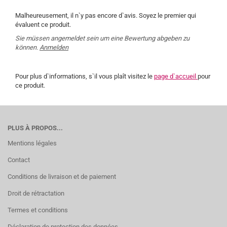
Malheureusement, il n`y pas encore d`avis. Soyez le premier qui
évaluent ce produit.
Sie müssen angemeldet sein um eine Bewertung abgeben zu
können.
Anmelden
Pour plus d`informations, s`il vous plaît visitez le
page d`accueil
pour
ce produit.
PLUS À PROPOS...
Mentions légales
Contact
Conditions de livraison et de paiement
Droit de rétractation
Termes et conditions
Déclaration de protection des données