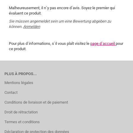
Malheureusement, il n`y pas encore d`avis. Soyez le premier qui
évaluent ce produit.
Sie müssen angemeldet sein um eine Bewertung abgeben zu
können.
Anmelden
Pour plus d`informations, s`il vous plaît visitez le
page d`accueil
pour
ce produit.
PLUS À PROPOS...
Mentions légales
Contact
Conditions de livraison et de paiement
Droit de rétractation
Termes et conditions
Déclaration de protection des données