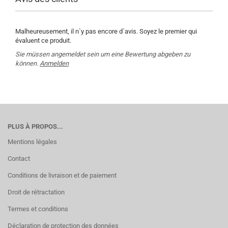
Malheureusement, il n`y pas encore d`avis. Soyez le premier qui
évaluent ce produit.
Sie müssen angemeldet sein um eine Bewertung abgeben zu
können.
Anmelden
PLUS À PROPOS...
Mentions légales
Contact
Conditions de livraison et de paiement
Droit de rétractation
Termes et conditions
Déclaration de protection des données